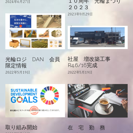
１０周年 光輪まつり
2024年6月27日
２０２３
光輪ショップ
2023年9月29日
ブログ
光輪アルバム
加盟団体
社屋 増改築工事
光輪ロジ DAN 会員
R4.6/16完成
限定情報
検索
2022年5月19日
2022年5月19日
光輪まつりYouTube
取り組み開始
在 宅 勤 務