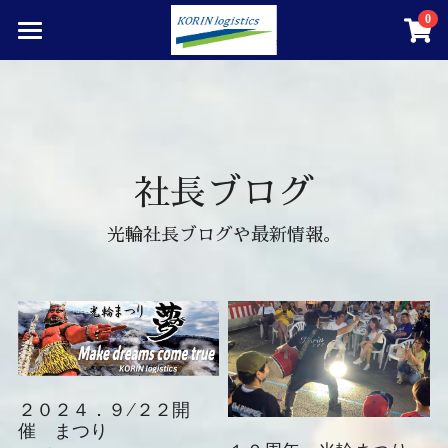
0
×
ストアカテゴリー
ホーム
すべてのカテゴリー
求人情報
演奏会楽器の運搬
社長ブログ
光輪ロジスティクスとは
光輪社長ブログや最新情報。
光輪まつり
強化段ボール事業
車両販売
YouTubeチャンネル
２０２４．９/２２開
催 まつり
光輪ロジ新聞記事