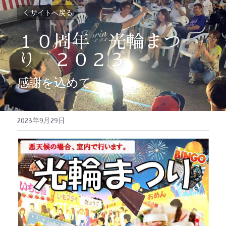
サイトへ戻る
１０周年　光輪まつ
り　２０２３
感謝を込めて
2023年9月29日