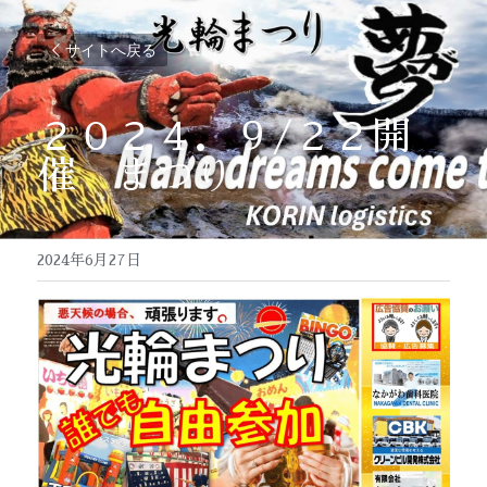
サイトへ戻る
２０２４．９/２２開
催　まつり
2024年6月27日