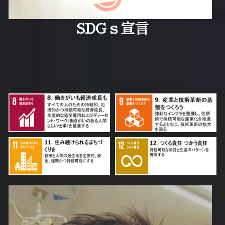
光輪ショップ
SDGｓ宣言
ブログ
光輪アルバム
加盟団体
検索
光輪まつりYouTube