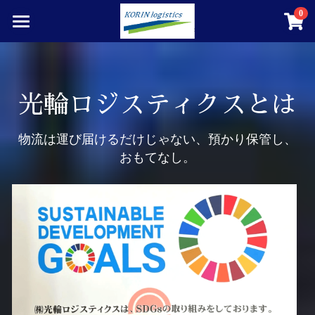
0
×
ストアカテゴリー
ホーム
すべてのカテゴリー
求人情報
光輪ロジスティクスとは
演奏会楽器の運搬
物流は運び届けるだけじゃない、預かり保管し、
光輪ロジスティクスとは
おもてなし。
光輪まつり
強化段ボール事業
車両販売
YouTubeチャンネル
光輪ロジ新聞記事