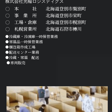
株式会社光輪ロジスティクス
〇　本　　　社　　北海道登別市鷲別町
〇　事　業　所　　北海道登別市栄町
〇　工場・倉庫　　北海道登別市幌別町
〇　札幌営業所　　北海道石狩市樽川
●冷蔵庫・冷凍庫一時保管業務
●常温品一時保管業務
●梱包箱作成工場
●配送センター業務
●冷蔵・常温　配送
 ●車両販売