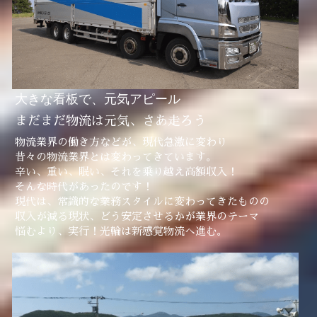
大きな看板で、元気アピール
まだまだ物流は元気、さあ走ろう
物流業界の働き方などが、現代急激に変わり
昔々の物流業界とは変わってきています。
辛い、重い、眠い、それを乗り越え高額収入！
そんな時代があったのです！
現代は、常識的な業務スタイルに変わってきたものの
収入が減る現状、どう安定させるかが業界のテーマ
悩むより、実行！光輪は新感覚物流へ進む。