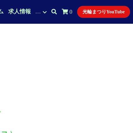
ム
求人情報
…
0
光輪まつりYouTube
ム